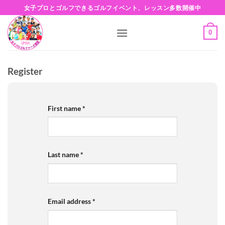
Skip
女子プロとゴルフできるゴルフイベント、レッスン多数開催中
to
content
0
Register
First name
*
Last name
*
Email address
*