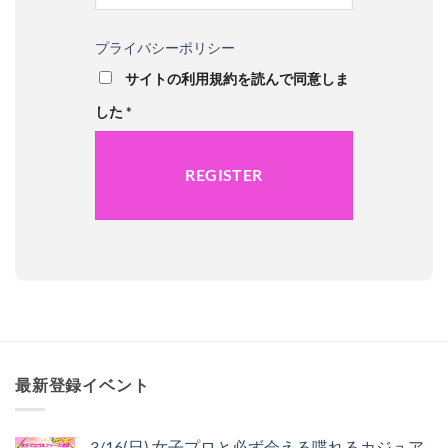
プライバシーポリシー
サイトの利用規約を読んで同意しま
した
*
最新登録イベント
3/16(日) 女子プロと必ず会える喋れるカジュア