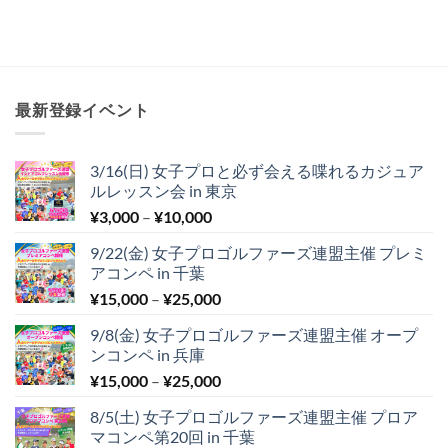
最新登録イベント
3/16(日) 女子プロと必ず会える喋れるカジュア
ルレッスン会 in 東京
価
¥
3,000
–
¥
10,000
格
9/22(金) 女子プロゴルファーズ連盟主催 プレミ
帯:
アコンペ in 千葉
¥3,000
価
¥
15,000
–
¥
25,000
–
格
¥10,000
9/8(金) 女子プロゴルファーズ連盟主催 オープ
帯:
ンコンペ in 兵庫
¥15,000
価
¥
15,000
–
¥
25,000
–
格
¥25,000
8/5(土) 女子プロゴルファーズ連盟主催 プロア
帯:
マコンペ第20回 in 千葉
¥15,000