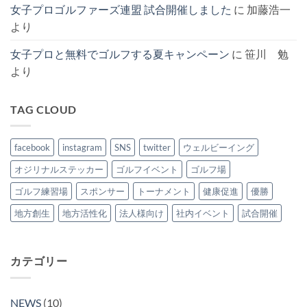
約
女子プロゴルファーズ連盟 試合開催しました
に
加藤浩一
へ
の
より
女子プロと無料でゴルフする夏キャンペーン
に
笹川 勉
より
TAG CLOUD
facebook
instagram
SNS
twitter
ウェルビーイング
オジリナルステッカー
ゴルフイベント
ゴルフ場
ゴルフ練習場
スポンサー
トーナメント
健康促進
優勝
地方創生
地方活性化
法人様向け
社内イベント
試合開催
カテゴリー
NEWS
(10)