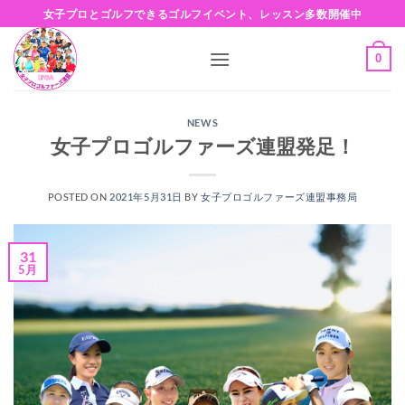
Skip
女子プロとゴルフできるゴルフイベント、レッスン多数開催中
to
content
0
NEWS
女子プロゴルファーズ連盟発足！
POSTED ON
2021年5月31日
BY
女子プロゴルファーズ連盟事務局
31
5月