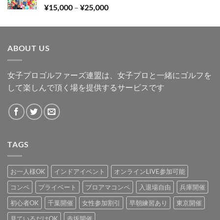
価
¥
15,000
–
¥
25,000
–
格
¥25,000
帯:
¥15,000
ABOUT US
–
¥25,000
女子プロゴルファーズ連盟は、女子プロと一緒にゴルフを
して楽しんで頂く場を提供するサービスです
TAGS
お一人様OK
インドアイベント
オンラインLIVE参加可能
コンペ
プライベート
プロアマコンペ
入退場自由
兵庫開催
初心者OK
千葉開催
女性参加割引
早朝練習あり
東京開催
見ているだけOK
赤坂開催