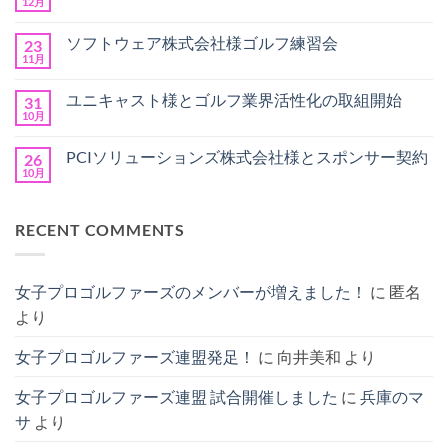
ま
12月
は
三
コ
し
ま
井
メ
て
だ
住
ン
お
ソフトウェア株式会社様ゴルフ練習会
あ
23
友
ト
め
り
信
11月
は
ソ
コ
で
ま
託
ま
フ
メ
と
せ
銀
だ
ト
ン
う
ん
行
ユニキャスト様とゴルフ業界活性化の取組開始
あ
31
ウ
ト
ご
様
り
ェ
10月
は
ざ
ユ
コ
特
ま
ア
ま
い
ニ
メ
別
せ
株
だ
ま
キ
ン
ゴ
ん
式
PCIソリューションズ株式会社様とスポンサー契約
あ
26
す
ャ
ト
ル
会
り
へ
ス
10月
は
フ
PCI
コ
社
ま
の
ト
ま
イ
ソ
メ
様
せ
様
だ
ベ
リ
ン
ゴ
ん
と
あ
ン
ュ
ト
ル
ゴ
り
RECENT COMMENTS
ト
ー
は
フ
ル
ま
を
シ
ま
練
フ
せ
実
ョ
だ
習
業
ん
施
ン
あ
会
界
へ
ズ
り
へ
女子プロゴルファーズのメンバーが増えました！
に
匿名
活
の
株
ま
の
性
式
せ
より
化
会
ん
の
社
取
様
女子プロゴルファーズ連盟発足！
に
向井美和
より
組
と
開
ス
始
ポ
へ
女子プロゴルファーズ連盟 試合開催しました
に
兵庫のマ
ン
の
サ
サ
より
ー
契