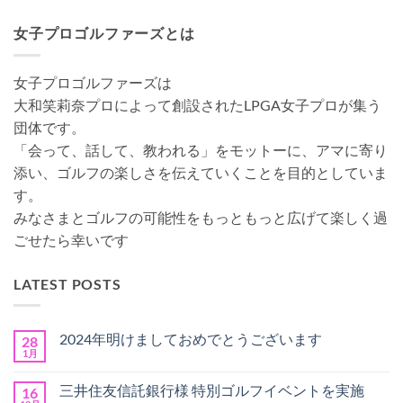
女子プロゴルファーズとは
女子プロゴルファーズは
大和笑莉奈プロによって創設されたLPGA女子プロが集う
団体です。
「会って、話して、教われる」をモットーに、アマに寄り
添い、ゴルフの楽しさを伝えていくことを目的としていま
す。
みなさまとゴルフの可能性をもっともっと広げて楽しく過
ごせたら幸いです
LATEST POSTS
2024年明けましておめでとうございます
28
1月
2024
コ
年
メ
明
ン
三井住友信託銀行様 特別ゴルフイベントを実施
16
け
ト