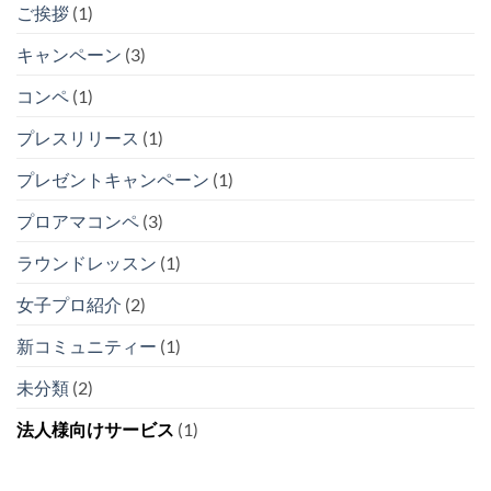
ご挨拶
(1)
キャンペーン
(3)
コンペ
(1)
プレスリリース
(1)
プレゼントキャンペーン
(1)
プロアマコンペ
(3)
ラウンドレッスン
(1)
女子プロ紹介
(2)
新コミュニティー
(1)
未分類
(2)
法人様向けサービス
(1)