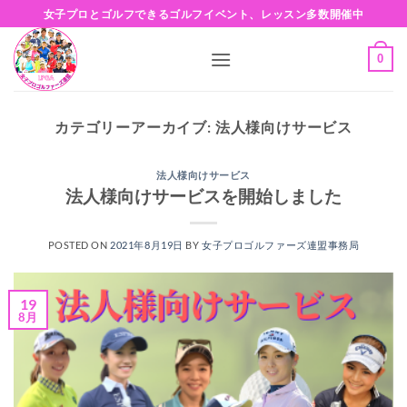
Skip
女子プロとゴルフできるゴルフイベント、レッスン多数開催中
to
content
0
カテゴリーアーカイブ:
法人様向けサービス
法人様向けサービス
法人様向けサービスを開始しました
POSTED ON
2021年8月19日
BY
女子プロゴルファーズ連盟事務局
19
8月