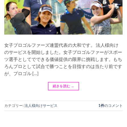
女子プロゴルファーズ連盟代表の大和です。 法人様向け
のサービスを開始しました。女子プロゴルファーがスポー
ツ選手としてでできる価値提供の限界に挑戦します。もち
ろんプロとして試合で勝つことを目指すのは当たり前です
が、プロゴル […]
続きを読む
→
カテゴリー:
法人様向けサービス
1件
のコメント