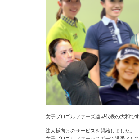
女子プロゴルファーズ連盟代表の大和で
法人様向けのサービスを開始しました。
女子プロゴルファーがスポーツ選手とし