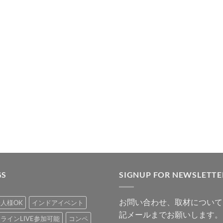
GS
SIGNUP FOR NEWSLETTE
お問い合わせ、取材について
人様OK
インドアイベント
記メールまでお願いします。
ラインLIVE参加可能
コンペ