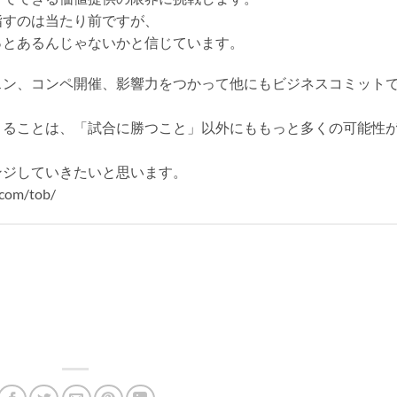
指すのは当たり前ですが、
っとあるんじゃないかと信じています。
スン、コンペ開催、影響力をつかって他にもビジネスコミット
きることは、「試合に勝つこと」以外にももっと多くの可能性
ンジしていきたいと思います。
om/tob/