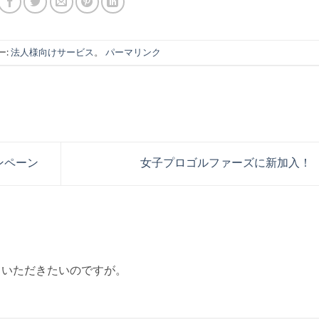
ー:
法人様向けサービス
。
パーマリンク
ンペーン
女子プロゴルファーズに新加入！
ていただきたいのですが。