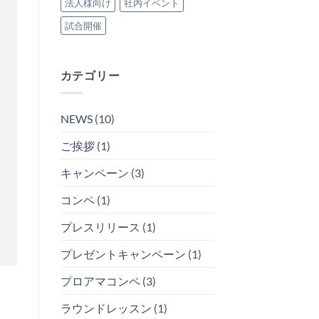
法人様向け
社内イベント
試合開催
カテゴリー
NEWS
(10)
ご挨拶
(1)
キャンペーン
(3)
コンペ
(1)
プレスリリース
(1)
プレゼントキャンペーン
(1)
プロアマコンペ
(3)
ラウンドレッスン
(1)