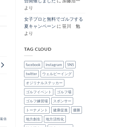
合開催しました
に
加藤浩一
より
女子プロと無料でゴルフする
夏キャンペーン
に
笹川 勉
より
TAG CLOUD
facebook
instagram
SNS
twitter
ウェルビーイング
オジリナルステッカー
ゴルフイベント
ゴルフ場
ゴルフ練習場
スポンサー
トーナメント
健康促進
優勝
返信
地方創生
地方活性化