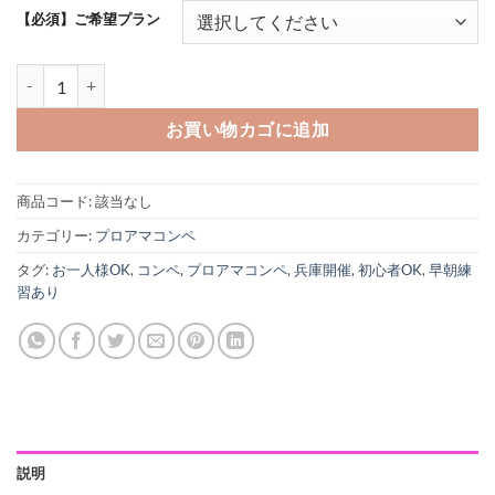
【必須】ご希望プラン
9/8(金) 女子プロゴルファーズ連盟主催 オープンコンペ in 兵庫個
お買い物カゴに追加
商品コード:
該当なし
カテゴリー:
プロアマコンペ
タグ:
お一人様OK
,
コンペ
,
プロアマコンペ
,
兵庫開催
,
初心者OK
,
早朝練
習あり
説明