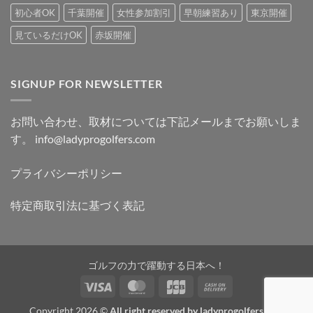
初心者OK
千葉開催
女性参加割引
早朝練習あり
東京開催
見ているだけOK
赤坂開催
SIGNUP FOR NEWSLETTER
お問い合わせ、取材については下記メールまでお願いしま
す。 info@ladyprogolfers.com
プライバシーポリシー
特定商取引法に基づく表記
ゴルフの力で躍動する日本へ！
Visa
MasterCard
JCB
Cash
On
Copyright 2026 ©
All right reserved by ladyprogolfers.com